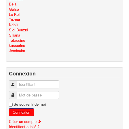
Beja
Gafsa
Le Kef
Tozeur
Kebili
Sidi Bouzid
Siliana
Tataouine
kasserine
Jendouba
Connexion
Identifiant
Mot de passe
Se souvenir de moi
Connexion
Créer un compte
Identifiant oublié ?