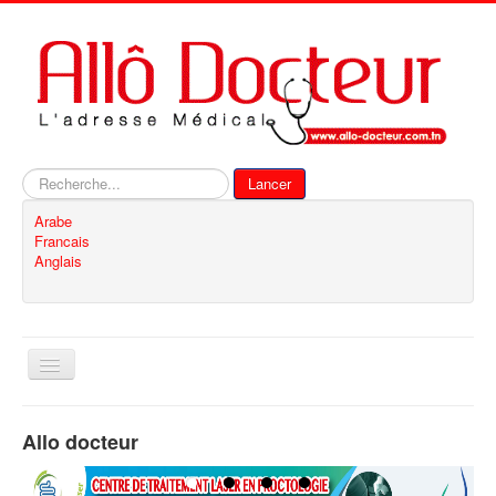
Rechercher
Lancer
Arabe
Francais
Anglais
Basculer
la
navigation
Accueil
Allo docteur
Inscription
Contact