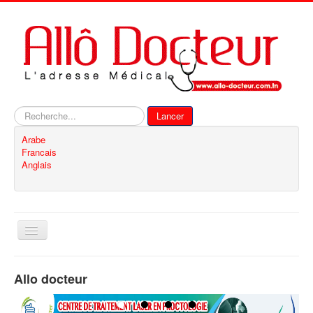
Rechercher
Lancer
Arabe
Francais
Anglais
Basculer
la
navigation
Accueil
Allo docteur
Inscription
Contact