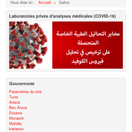
Vous êtes ici :
Accueil
Gafsa
Laboratoires privés d'analyses médicales (COVID-19)
Gouvernorat
Paramètres du site
Tunis
Ariana
Ben Arous
Sousse
Monastir
Mahdia
kairaoun