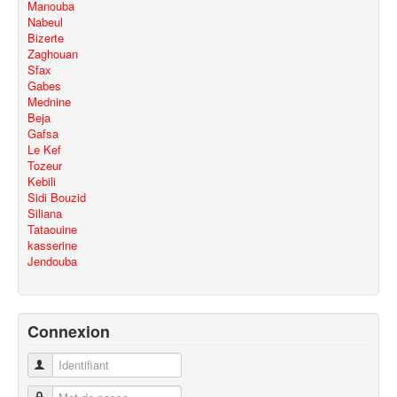
Manouba
Nabeul
Bizerte
Zaghouan
Sfax
Gabes
Mednine
Beja
Gafsa
Le Kef
Tozeur
Kebili
Sidi Bouzid
Siliana
Tataouine
kasserine
Jendouba
Connexion
Identifiant