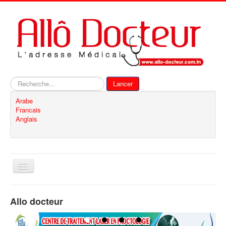
Rechercher
Lancer
Arabe
Francais
Anglais
Basculer
la
navigation
Accueil
Allo docteur
Inscription
Contact