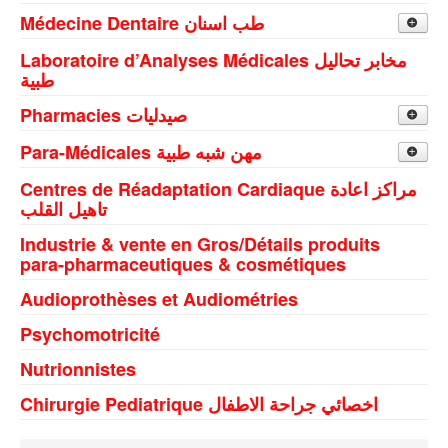
Médecine Dentaire طب اسنان
Médecins Dentistes اطباء اسنان
Laboratoire d’Analyses Médicales مخابر تحاليل
طبية
Gafsa
Orthodontistes اخصائئي تقويم الاسنان و الفكين
Pharmacies صيدليات
Metlaoui
Pharmacie de Jour صيدليات النهار
Para-Médicales مهن شبه طبية
Moulares
Centres de Réadaptation Cardiaque مراكز اعادة
Kinesitherapeute اخصائي علاج طبيعي و تقويم
Moulares
Pharmacie de Nuit صيدليات الليل
Redeyef
الاعضاء
تاهيل القلب
Gafsa
Industrie & vente en Gros/Détails produits
Opticiens
Gafsa
Redeyef
para-pharmaceutiques & cosmétiques
Metlaoui
Orthophonistes اخصائي تقويم النطق
Audioprothèses et Audiométries
Redeyef
Psychomotricité
Guetar
Nutrionnistes
Chirurgie Pediatrique اخصائي جراحة الاطفال