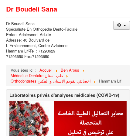
Dr Boudeli Sana
Dr Boudeli Sana
Spécialiste En Orthopédie Dento-Facialé
Enfant-Adolescent-Adulte
Adresse: 40 Boulvard de
L´Environnement, Centre Avicènne,
Hammam Lif-Tel : 71293629
71293650 Fax:71293650
Vous êtes ici :
Accueil
Ben Arous
Médecine Dentaire طب اسنان
Orthodontistes اخصائئي تقويم الاسنان و الفكين
Hammam Lif
Laboratoires privés d'analyses médicales (COVID-19)