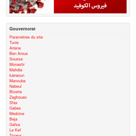
Gouvernorat
Paramètres du site
Tunis
Ariana
Ben Arous
Sousse
Monastir
Mahdia
kairaoun
Manouba
Nabeul
Bizerte
Zaghouan
Sfax
Gabes
Mednine
Beja
Gafsa
Le Kef
Tozeur