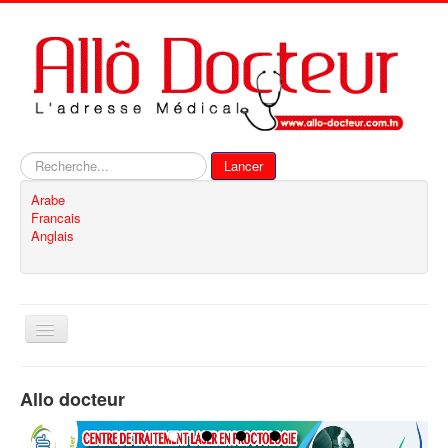
Rechercher
Lancer
Arabe
Francais
Anglais
Basculer
la
navigation
Accueil
Allo docteur
Inscription
Contact