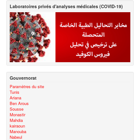
Laboratoires privés d'analyses médicales (COVID-19)
Gouvernorat
Paramètres du site
Tunis
Ariana
Ben Arous
Sousse
Monastir
Mahdia
kairaoun
Manouba
Nabeul