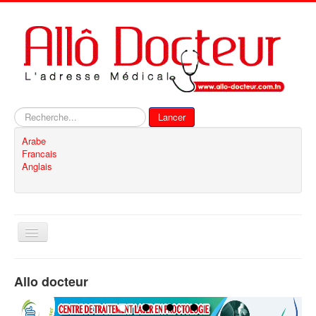
Rechercher
Lancer
Arabe
Francais
Anglais
Basculer
la
navigation
Accueil
Allo docteur
Inscription
Contact