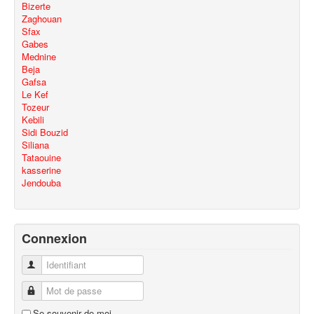
Bizerte
Zaghouan
Sfax
Gabes
Mednine
Beja
Gafsa
Le Kef
Tozeur
Kebili
Sidi Bouzid
Siliana
Tataouine
kasserine
Jendouba
Connexion
Identifiant
Mot de passe
Se souvenir de moi