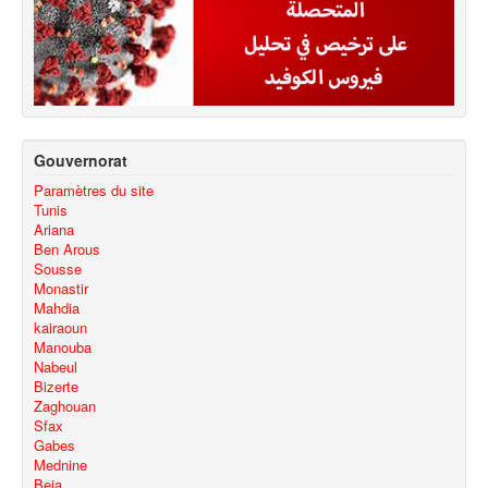
Gouvernorat
Paramètres du site
Tunis
Ariana
Ben Arous
Sousse
Monastir
Mahdia
kairaoun
Manouba
Nabeul
Bizerte
Zaghouan
Sfax
Gabes
Mednine
Beja