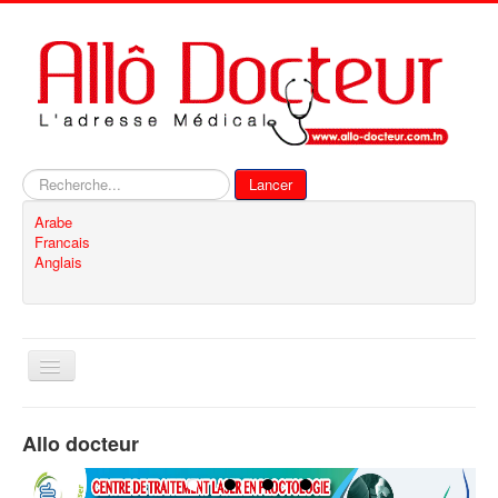
Rechercher
Lancer
Arabe
Francais
Anglais
Basculer
la
navigation
Accueil
Allo docteur
Inscription
Contact