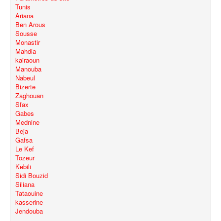
Tunis
Ariana
Ben Arous
Sousse
Monastir
Mahdia
kairaoun
Manouba
Nabeul
Bizerte
Zaghouan
Sfax
Gabes
Mednine
Beja
Gafsa
Le Kef
Tozeur
Kebili
Sidi Bouzid
Siliana
Tataouine
kasserine
Jendouba