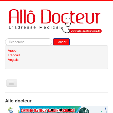
Rechercher
Lancer
Arabe
Francais
Anglais
Basculer
la
navigation
Accueil
Allo docteur
Inscription
Contact