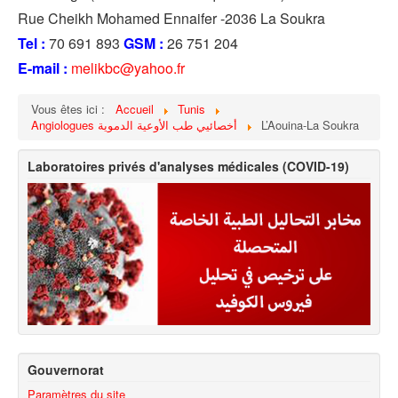
Rue Cheikh Mohamed Ennaifer -2036 La Soukra
Tel :
70 691 893
GSM :
26 751 204
E-mail :
melikbc@yahoo.fr
Vous êtes ici :
Accueil
Tunis
Angiologues أخصائيي طب الأوعية الدموية
L’Aouina-La Soukra
Laboratoires privés d'analyses médicales (COVID-19)
Gouvernorat
Paramètres du site