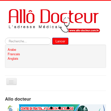
Rechercher
Lancer
Arabe
Francais
Anglais
Basculer
la
navigation
Accueil
Allo docteur
Inscription
Contact