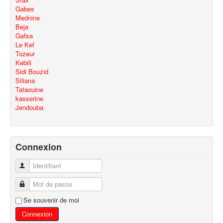
Gabes
Mednine
Beja
Gafsa
Le Kef
Tozeur
Kebili
Sidi Bouzid
Siliana
Tataouine
kasserine
Jendouba
Connexion
Identifiant
Mot de passe
Se souvenir de moi
Connexion