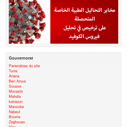
Gouvernorat
Paramètres du site
Tunis
Ariana
Ben Arous
Sousse
Monastir
Mahdia
kairaoun
Manouba
Nabeul
Bizerte
Zaghouan
Sfax