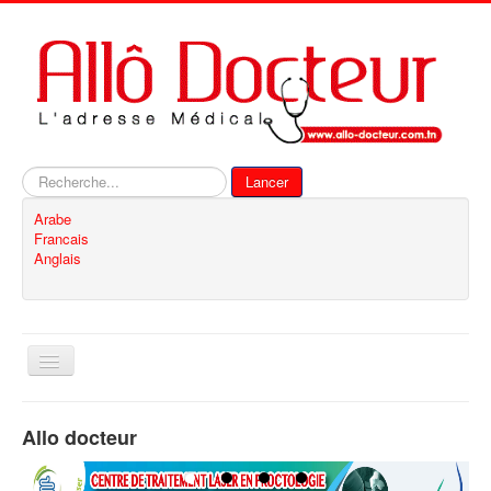
Rechercher
Lancer
Arabe
Francais
Anglais
Basculer
la
navigation
Accueil
Allo docteur
Inscription
Contact