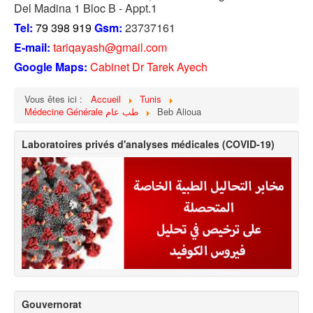
Del Madina 1 Bloc B - Appt.1
Tel:
79 398 919
Gsm:
23737161
E-mail:
tariqayash@gmail.com
Google Maps:
Cabinet Dr Tarek Ayech
Vous êtes ici :
Accueil
Tunis
Médecine Générale طب عام
Beb Alioua
Laboratoires privés d'analyses médicales (COVID-19)
Gouvernorat