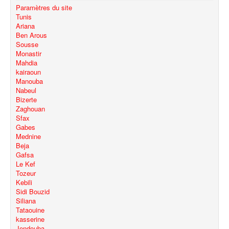
Paramètres du site
Tunis
Ariana
Ben Arous
Sousse
Monastir
Mahdia
kairaoun
Manouba
Nabeul
Bizerte
Zaghouan
Sfax
Gabes
Mednine
Beja
Gafsa
Le Kef
Tozeur
Kebili
Sidi Bouzid
Siliana
Tataouine
kasserine
Jendouba