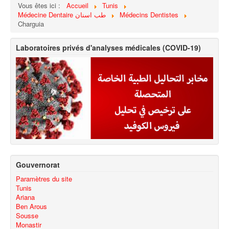
Vous êtes ici :
Accueil
Tunis
Médecine Dentaire طب اسنان
Médecins Dentistes
Charguia
Laboratoires privés d'analyses médicales (COVID-19)
Gouvernorat
Paramètres du site
Tunis
Ariana
Ben Arous
Sousse
Monastir