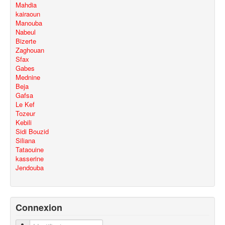
Mahdia
kairaoun
Manouba
Nabeul
Bizerte
Zaghouan
Sfax
Gabes
Mednine
Beja
Gafsa
Le Kef
Tozeur
Kebili
Sidi Bouzid
Siliana
Tataouine
kasserine
Jendouba
Connexion