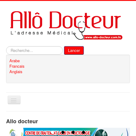
Rechercher
Lancer
Arabe
Francais
Anglais
Basculer
la
navigation
Accueil
Allo docteur
Inscription
Contact