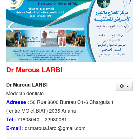
Dr Maroua LARBI
Dr Maroua LARBI
Médecin dentiste
Adresse :
50 Rue 8600 Bureau C1-6 Charguia 1
( entre MG et BIAT) 2035 Ariana
Tel :
71808040 – 22930081
E-mail :
dr.maroua.larbi@gmail.com