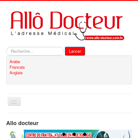
Rechercher
Lancer
Arabe
Francais
Anglais
Basculer
la
navigation
Accueil
Allo docteur
Inscription
Contact