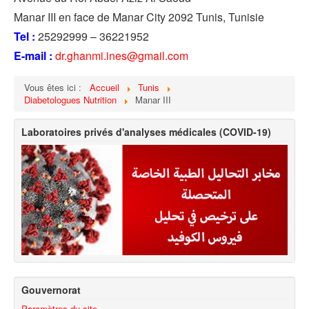
Manar III en face de Manar City 2092 Tunis, Tunisie
Tel :
25292999 – 36221952
E-mail :
dr.ghanmi.ines@gmail.com
Vous êtes ici :
Accueil
Tunis
Diabetologues Nutrition
Manar III
Laboratoires privés d'analyses médicales (COVID-19)
Gouvernorat
Paramètres du site