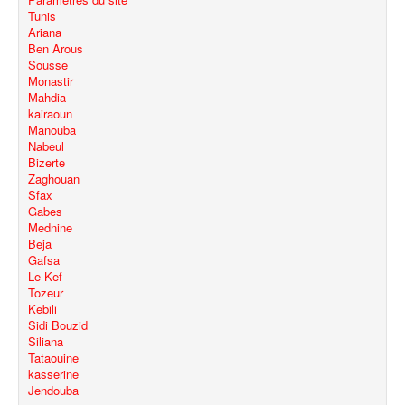
Tunis
Ariana
Ben Arous
Sousse
Monastir
Mahdia
kairaoun
Manouba
Nabeul
Bizerte
Zaghouan
Sfax
Gabes
Mednine
Beja
Gafsa
Le Kef
Tozeur
Kebili
Sidi Bouzid
Siliana
Tataouine
kasserine
Jendouba