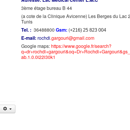
3ème étage bureau B 44
(a cote de la Clinique Avicenne) Les Berges du Lac 
Tunis
Tel. :
36488800
Gsm:
(
+216) 25 823 004
E-mail:
rochdi
.gargouri@gmail.com
Google maps:
https://www.google.fr/search?
q=dr+rochdi+gargouri&oq=Dr+Rochdi+Gargouri&gs_
ab.1.0.0i22i30k1