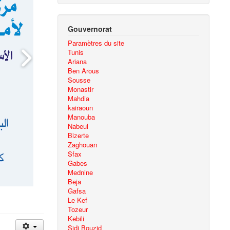
Gouvernorat
Paramètres du site
Tunis
Ariana
Ben Arous
Sousse
Monastir
Mahdia
kairaoun
Manouba
Nabeul
Bizerte
Zaghouan
Sfax
Gabes
Mednine
Beja
Gafsa
Le Kef
Tozeur
Kebili
Sidi Bouzid