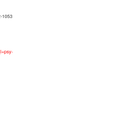
2-1053
l=psy-