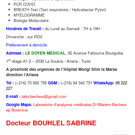
PCR COVID
BREATH Test (Test respiratoire / Helicobacter Pylori)
MYELOGRAMME
Biologie Moléculaire
Horaires de Travail :
du Lundi au Samedi : 7H à 19H
Dimanche : sur RDV
Prélèvement à domicile
Adresse :
LE DOYEN MEDICAL
,
92 Avenue Fattouma Bourguiba
er
1
étage A1-2 – 2036 La Soukra - Ariana - Tunis
A proximité des urgences de l’Hôpital Mongi Slim la Marsa
direction l’Ariana
Tel :
(+216) 70 692 795
GSM
:
(+216) 94 342 731
WhatsApp:
98 222
227
E-mail :
labo.becheur@gmail.com
Google Maps:
Laboratoire d'analyses médicales Dr Mariem Becheur
ep Bousnina
Docteur BOUHLEL SABRINE