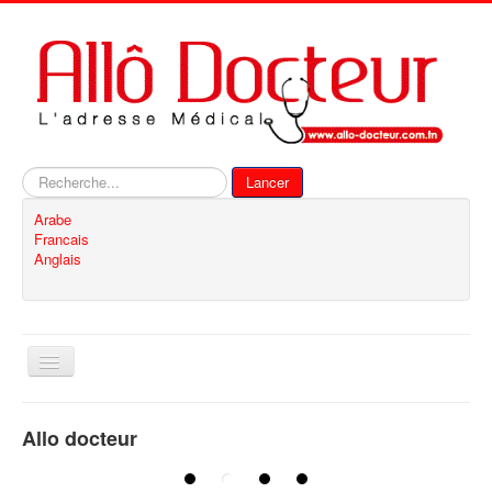
Rechercher
Lancer
Arabe
Francais
Anglais
Basculer
la
navigation
Accueil
Allo docteur
Inscription
Contact