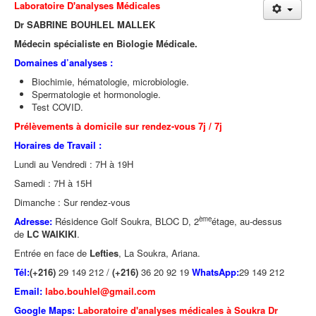
Laboratoire D'analyses Médicales
Dr SABRINE BOUHLEL MALLEK
Médecin spécialiste en Biologie Médicale.
Domaines d’analyses :
Biochimie, hématologie, microbiologie.
Spermatologie et hormonologie.
Test COVID.
Prélèvements à domicile sur rendez-vous 7j / 7j
Horaires de Travail :
Lundi au Vendredi : 7H à 19H
Samedi : 7H à 15H
Dimanche : Sur rendez-vous
ème
Adresse:
Résidence Golf Soukra, BLOC D, 2
étage, au-dessus
de
LC WAIKIKI
.
Entrée en face de
Lefties
, La Soukra, Ariana.
Tél:
(+216)
29 149 212 /
(+216)
36 20 92 19
WhatsApp:
29 149 212
Email:
labo.bouhlel@gmail.com
Google Maps:
Laboratoire d'analyses médicales à Soukra Dr