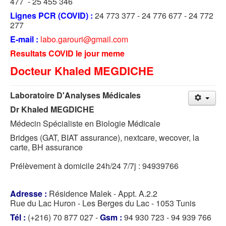
477 - 25 455 346
Lignes PCR (COVID) :
24 773 377 - 24 776 677 - 24 772
277
E-mail :
labo.garouri@gmail.com
Resultats COVID le jour meme
Docteur Khaled MEGDICHE
Laboratoire D'Analyses Médicales
Dr Khaled MEGDICHE
Médecin Spécialiste en Biologie Médicale
Bridges (GAT, BIAT assurance), nextcare, wecover, la
carte, BH assurance
Prélèvement à domicile 24h/24 7/7j : 94939766
Adresse :
Résidence Malek - Appt. A.2.2
Rue du Lac Huron - Les Berges du Lac - 1053 Tunis
Tél :
(+216) 70 877 027 -
Gsm :
94 930 723 - 94 939 766