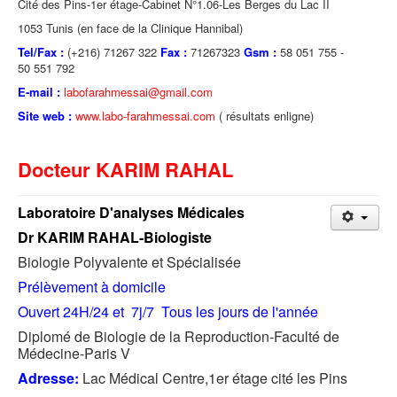
Cité des Pins-1er étage-Cabinet N°1.06-Les Berges du Lac II
1053 Tunis (en face de la Clinique Hannibal)
Tel/Fax :
(+216) 71267 322
Fax :
71267323
Gsm :
58 051 755 -
50 551 792
E-mail :
labofarahmessai@gmail.com
Site web :
www.labo-farahmessai.com
( résultats enligne)
Docteur KARIM RAHAL
Laboratoire D'analyses Médicales
Dr KARIM RAHAL-Biologiste
Biologie Polyvalente et Spécialisée
Prélèvement à domicile
Ouvert 24H/24 et 7j/7 Tous les jours de l'année
Diplomé de Biologie de la Reproduction-Faculté de
Médecine-Paris V
Adresse:
Lac Médical Centre,1er étage cité les Pins