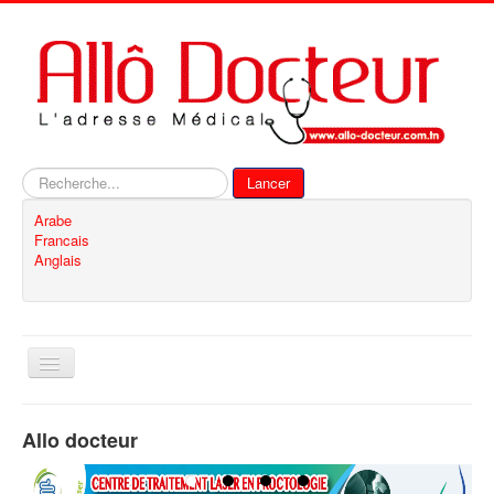
Rechercher
Lancer
Arabe
Francais
Anglais
Basculer
la
navigation
Accueil
Allo docteur
Inscription
Contact