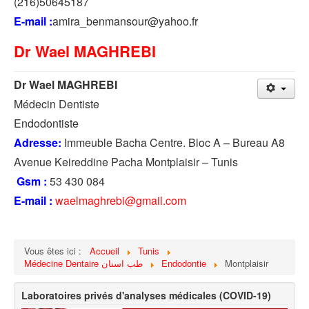
(216)50645187
E-mail :
amira_benmansour@yahoo.fr
Dr Wael MAGHREBI
Dr Wael MAGHREBI
Médecin Dentiste
Endodontiste
Adresse:
Immeuble Bacha Centre. Bloc A – Bureau A8
Avenue Keireddine Pacha Montplaisir – Tunis
Gsm :
53 430 084
E-mail :
waelmaghrebi@gmail.com
Vous êtes ici :
Accueil
Tunis
Médecine Dentaire طب اسنان
Endodontie
Montplaisir
Laboratoires privés d'analyses médicales (COVID-19)