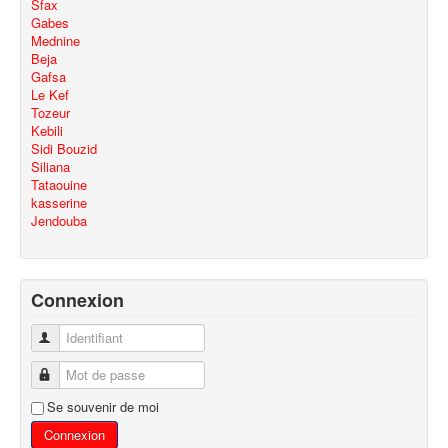
Sfax
Gabes
Mednine
Beja
Gafsa
Le Kef
Tozeur
Kebili
Sidi Bouzid
Siliana
Tataouine
kasserine
Jendouba
Connexion
Identifiant
Mot de passe
Se souvenir de moi
Connexion