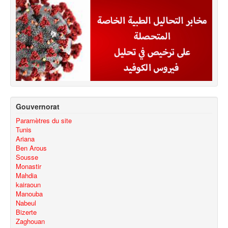
Gouvernorat
Paramètres du site
Tunis
Ariana
Ben Arous
Sousse
Monastir
Mahdia
kairaoun
Manouba
Nabeul
Bizerte
Zaghouan