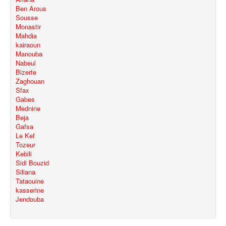
Ben Arous
Sousse
Monastir
Mahdia
kairaoun
Manouba
Nabeul
Bizerte
Zaghouan
Sfax
Gabes
Mednine
Beja
Gafsa
Le Kef
Tozeur
Kebili
Sidi Bouzid
Siliana
Tataouine
kasserine
Jendouba