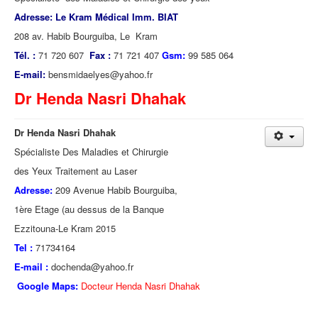
Adresse: Le Kram Médical Imm. BIAT
208 av. Habib Bourguiba, Le Kram
Tél. :
71 720 607
Fax :
71 721 407
Gsm:
99 585 064
E-mail:
bensmidaelyes@yahoo.fr
Dr Henda Nasri Dhahak
Dr Henda Nasri Dhahak
Spécialiste Des Maladies et Chirurgie
des Yeux Traitement au Laser
Adresse:
209 Avenue Habib Bourguiba,
1ère Etage (au dessus de la Banque
Ezzitouna-Le Kram 2015
Tel :
71734164
E-mail :
dochenda@yahoo.fr
Google Maps:
Docteur Henda Nasri Dhahak