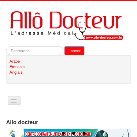
Rechercher
Lancer
Arabe
Francais
Anglais
Basculer
la
navigation
Accueil
Allo docteur
Inscription
Contact