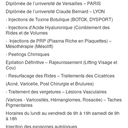
Diplômée de l’université de Versailles – PARIS
Diplômée de l’université Claude Bernard – LYON
- Injections de Toxine Botulique (BOTOX, DYSPORT)
- Injections d’Acide Hyaluronique (Comblement des
Rides et de Volumes
- Injections de PRP (Plasma Riche en Plaquettes) –
Mésothérapie (Mésolift)
- Peelings Chimiques
Epilation Définitive – Rajeunissement (Lifting Visage et
Cou)
- Resurfacage des Rides – Traitements des Cicatrices
(Acné, Varicelle, Post Chirurgie et Brulures)
- Traitement des vergetures – Lésions Vasculaires
(Varices - Varicosités, Hémangiomes, Rosacée) – Taches
Pigmentaires
Horaires du lundi au vendredi de 9h à 19h samedi de 9h
à 18h
I
njection des exosomes autologues