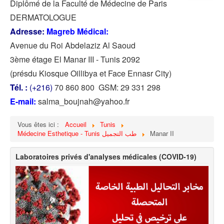
Diplômé de la Faculté de Médecine de Paris
DERMATOLOGUE
Adresse:
Magreb Médical:
Avenue du Roi Abdelaziz Al
Saoud
3ème étage El Manar III - Tunis 2092
(présdu Kiosque Oillibya et Face Ennasr City)
Tél. :
(+216)
70 860 800 GSM: 29 331 298
E-mail:
salma_boujnah@yahoo.fr
Vous êtes ici :
Accueil
Tunis
Médecine Esthetique - Tunis طب التجميل
Manar II
Laboratoires privés d'analyses médicales (COVID-19)