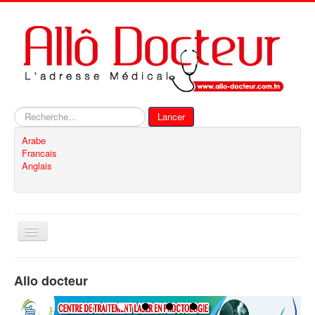
Rechercher
Lancer
Arabe
Francais
Anglais
Basculer
la
navigation
Accueil
Allo docteur
Inscription
Contact