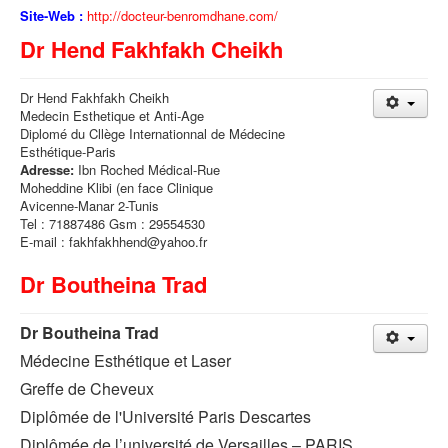
Site-Web :
http://docteur-benromdhane.com/
Dr Hend Fakhfakh Cheikh
Dr Hend Fakhfakh Cheikh
Medecin Esthetique et Anti-Age
Diplomé du Cllège Internationnal de Médecine
Esthétique-Paris
Adresse:
Ibn Roched Médical-Rue
Moheddine Klibi (en face Clinique
Avicenne-Manar 2-Tunis
Tel : 71887486 Gsm : 29554530
E-mail : fakhfakhhend@yahoo.fr
Dr Boutheina Trad
Dr Boutheina Trad
Médecine Esthétique et Laser
Greffe de Cheveux
Diplômée de l'Université Paris Descartes
Diplômée de l’université de Versailles – PARIS