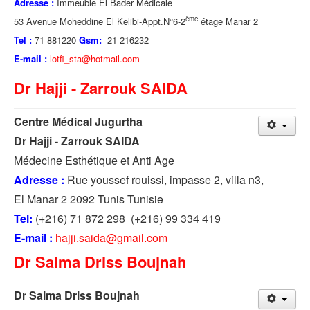
Adresse :
Immeuble El Bader Médicale
ème
53 Avenue Moheddine El Kelibi-Appt.N°6-2
étage Manar 2
Tel :
71 881220
Gsm:
21 216232
E-mail :
lotfi_sta@hotmail.com
Dr Hajji - Zarrouk SAIDA
Centre Médical Jugurtha
Dr Hajji - Zarrouk SAIDA
Médecine Esthétique et Anti Age
Adresse :
Rue youssef rouissi, impasse 2, villa n3,
El Manar 2 2092 Tunis Tunisie
Tel:
(+216) 71 872 298 (+216) 99 334 419
E-mail :
hajji.saida@gmail.com
Dr Salma Driss Boujnah
Dr Salma Driss Boujnah