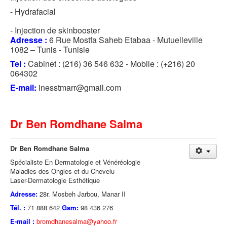
- Hydrafacial
⁠- Injection de skinbooster
Adresse :
6 Rue Mostfa Saheb Etabaa - Mutuelleville
1082 – Tunis - Tunisie
Tel :
Cabinet : (216) 36 546 632 - Mobile : (+216) 20
064302
E-mail:
inesstmarr@gmail.com
Dr Ben Romdhane Salma
Dr Ben Romdhane Salma
Spécialiste En Dermatologie et Vénéréologie
Maladies des Ongles et du Chevelu
Laser-Dermatologie Esthétique
Adresse:
28r. Mosbeh Jarbou, Manar II
Tél. :
71 888 642
Gsm:
98 436 276
E-mail :
bromdhanesalma@yahoo.fr