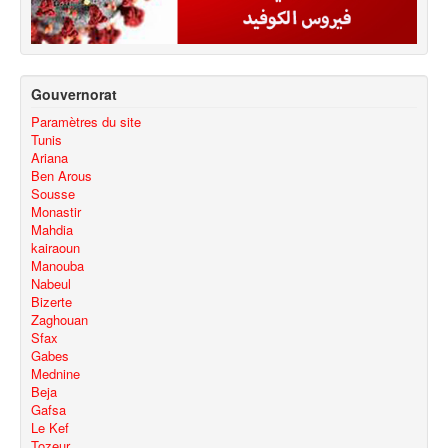
Gouvernorat
Paramètres du site
Tunis
Ariana
Ben Arous
Sousse
Monastir
Mahdia
kairaoun
Manouba
Nabeul
Bizerte
Zaghouan
Sfax
Gabes
Mednine
Beja
Gafsa
Le Kef
Tozeur