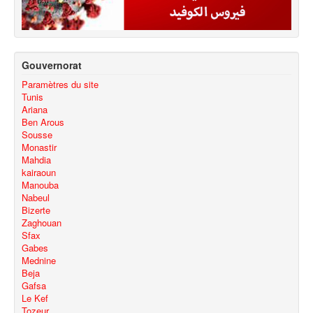
Gouvernorat
Paramètres du site
Tunis
Ariana
Ben Arous
Sousse
Monastir
Mahdia
kairaoun
Manouba
Nabeul
Bizerte
Zaghouan
Sfax
Gabes
Mednine
Beja
Gafsa
Le Kef
Tozeur