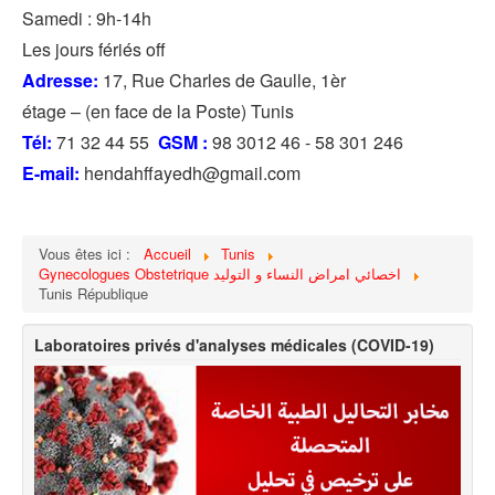
Samedi : 9h-14h
Les jours fériés off
Adresse:
17, Rue Charles de Gaulle, 1èr
étage – (en face de la Poste) Tunis
Tél:
71 32 44 55
GSM :
98 3012 46 - 58 301 246
E-mail:
hendahffayedh@gmail.com
Vous êtes ici :
Accueil
Tunis
Gynecologues Obstetrique اخصائي امراض النساء و التوليد
Tunis République
Laboratoires privés d'analyses médicales (COVID-19)