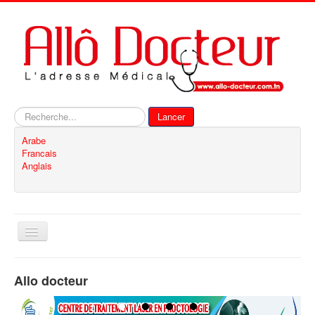
Rechercher
Lancer
Arabe
Francais
Anglais
Basculer
la
navigation
Accueil
Allo docteur
Inscription
Contact