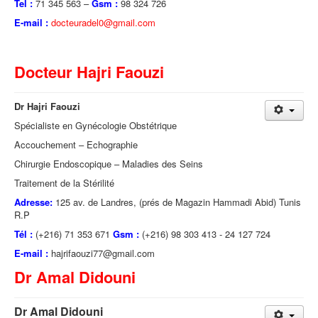
Tel :
71 345 563 –
Gsm :
98 324 726
E-mail :
docteuradel0@gmail.com
Docteur Hajri Faouzi
Dr Hajri Faouzi
Spécialiste en Gynécologie Obstétrique
Accouchement – Echographie
Chirurgie Endoscopique – Maladies des Seins
Traitement de la Stérilité
Adresse:
125 av. de Landres, (prés de Magazin Hammadi Abid) Tunis
R.P
Tél :
(+216) 71 353 671
Gsm :
(+216) 98 303 413 - 24 127 724
E-mail :
hajrifaouzi77@gmail.com
Dr Amal Didouni
Dr Amal Didouni