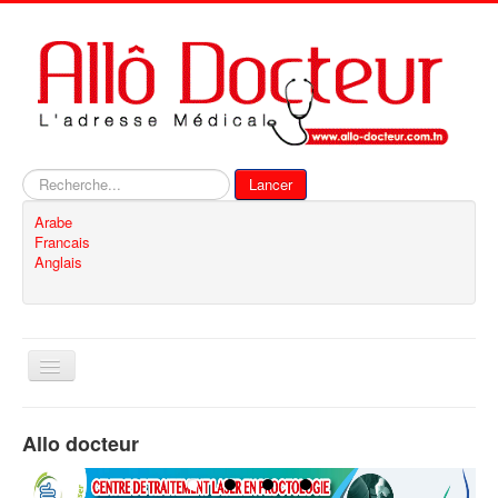
Rechercher
Lancer
Arabe
Francais
Anglais
Basculer
la
navigation
Accueil
Allo docteur
Inscription
Contact