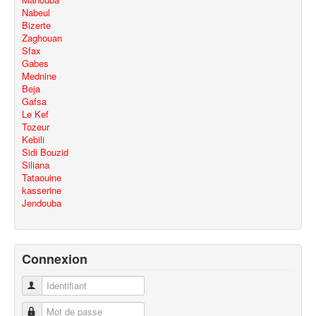
Nabeul
Bizerte
Zaghouan
Sfax
Gabes
Mednine
Beja
Gafsa
Le Kef
Tozeur
Kebili
Sidi Bouzid
Siliana
Tataouine
kasserine
Jendouba
Connexion
Identifiant
Mot de passe