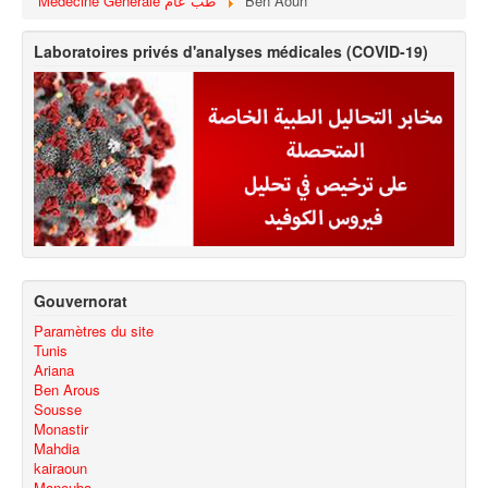
Médecine Générale طب عام
Ben Aoun
Laboratoires privés d'analyses médicales (COVID-19)
Gouvernorat
Paramètres du site
Tunis
Ariana
Ben Arous
Sousse
Monastir
Mahdia
kairaoun
Manouba