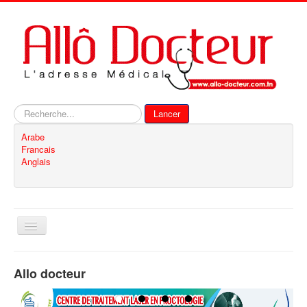
Rechercher
Lancer
Arabe
Francais
Anglais
Basculer
la
navigation
Accueil
Allo docteur
Inscription
Contact