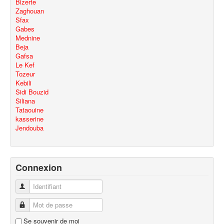
Bizerte
Zaghouan
Sfax
Gabes
Mednine
Beja
Gafsa
Le Kef
Tozeur
Kebili
Sidi Bouzid
Siliana
Tataouine
kasserine
Jendouba
Connexion
Identifiant
Mot de passe
Se souvenir de moi