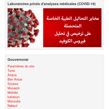
Laboratoires privés d'analyses médicales (COVID-19)
Gouvernorat
Paramètres du site
Tunis
Ariana
Ben Arous
Sousse
Monastir
Mahdia
kairaoun
Manouba
Nabeul