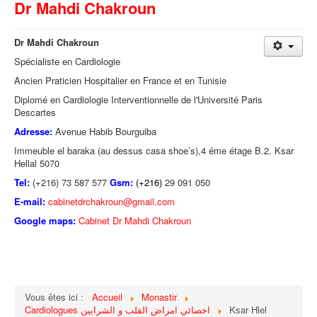
Dr Mahdi Chakroun
Dr Mahdi Chakroun
Spécialiste en Cardiologie
Ancien Praticien Hospitalier en France et en Tunisie
Diplomé en Cardiologie Interventionnelle de l'Université Paris
Descartes
Adresse:
Avenue Habib Bourguiba
Immeuble el baraka (au dessus casa shoe’s),4 éme étage B.2. Ksar
Hellal 5070
Tel:
(+216) 73 587 577
Gsm:
(+216)
29 091 050
E-mail:
cabinetdrchakroun@gmail.com
Google maps:
Cabinet Dr Mahdi Chakroun
Vous êtes ici :
Accueil
Monastir
Cardiologues اخصائي امراض القلب و الشرايين
Ksar Hlel