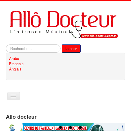
Rechercher
Lancer
Arabe
Francais
Anglais
Basculer
la
navigation
Accueil
Allo docteur
Inscription
Contact