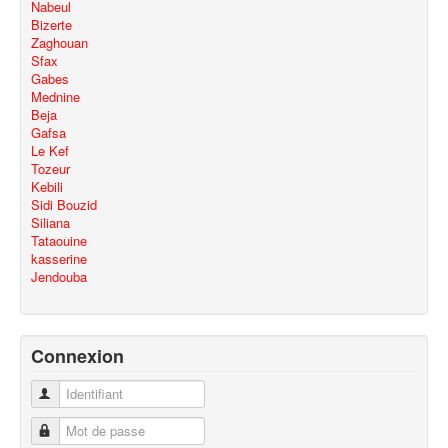
Nabeul
Bizerte
Zaghouan
Sfax
Gabes
Mednine
Beja
Gafsa
Le Kef
Tozeur
Kebili
Sidi Bouzid
Siliana
Tataouine
kasserine
Jendouba
Connexion
Identifiant
Mot de passe