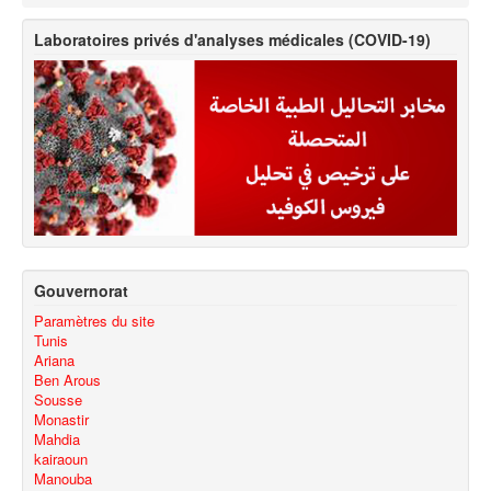
Laboratoires privés d'analyses médicales (COVID-19)
Gouvernorat
Paramètres du site
Tunis
Ariana
Ben Arous
Sousse
Monastir
Mahdia
kairaoun
Manouba