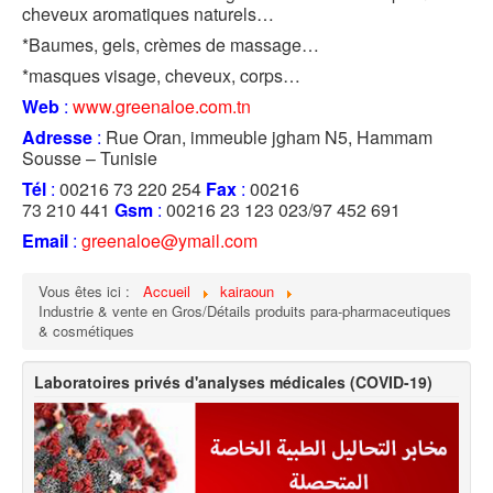
cheveux aromatiques naturels…
*Baumes, gels, crèmes de massage…
*masques visage, cheveux, corps…
Web
:
www.greenaloe.com.tn
Adresse
:
Rue Oran, immeuble jgham N5, Hammam
Sousse – Tunisie
Tél
:
00216 73 220 254
Fax
:
00216
73 210 441
Gsm
:
00216 23 123 023/97 452 691
Email
:
greenaloe@ymail.com
Vous êtes ici :
Accueil
kairaoun
Industrie & vente en Gros/Détails produits para-pharmaceutiques
& cosmétiques
Laboratoires privés d'analyses médicales (COVID-19)