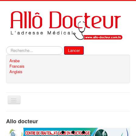
Rechercher
Lancer
Arabe
Francais
Anglais
Basculer
la
navigation
Accueil
Allo docteur
Inscription
Contact