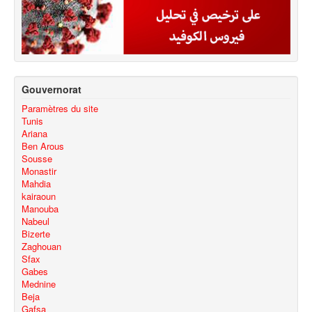
Gouvernorat
Paramètres du site
Tunis
Ariana
Ben Arous
Sousse
Monastir
Mahdia
kairaoun
Manouba
Nabeul
Bizerte
Zaghouan
Sfax
Gabes
Mednine
Beja
Gafsa