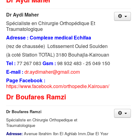
Dr Aydi Maher
Spécialiste en Chirurgie Orthopédique Et
Traumatologique
Adresse : Complexe medical Echifaa
(rez de chaussée) Lotissement Ouled Souiden
(à coté Station TOTAL) 3180 Bouhajla-Kairouan
Tel :
77 267 083
Gsm :
98 932 483 - 25 049 150
E-mail :
dr.aydimaher@gmail.com
Page Facebook :
https://www.facebook.com/orthopedie.Kairouan/
Dr Boufares Ramzi
Dr Boufares Ramzi
Spécialiste en Chirurgie Orthopedique et
Traumatologique
Adresse:
Avenue Ibrahim Ibn El Aghlab Imm.Diar El Yosr