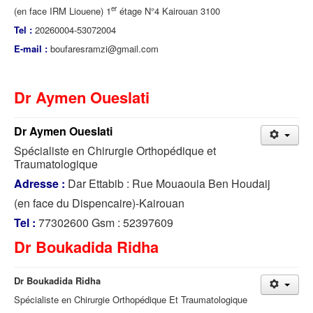
er
(en face IRM Liouene) 1
étage N°4 Kairouan 3100
Tel :
20260004-53072004
E-mail :
boufaresramzi@gmail.com
Dr Aymen Oueslati
Dr Aymen Oueslati
Spécialiste en Chirurgie Orthopédique et
Traumatologique
Adresse :
Dar Ettabib : Rue Mouaouia Ben Houdaij
(en face du Dispencaire)-Kairouan
Tel :
77302600 Gsm : 52397609
Dr Boukadida Ridha
Dr Boukadida Ridha
Spécialiste en Chirurgie Orthopédique Et Traumatologique