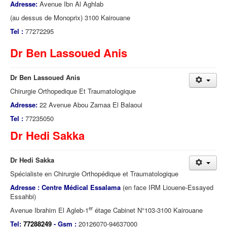
Adresse:
Avenue Ibn Al Aghlab
(au dessus de Monoprix) 3100 Kairouane
Tel :
77272295
Dr Ben Lassoued Anis
Dr Ben Lassoued Anis
Chirurgie Orthopedique Et Traumatologique
Adresse:
22 Avenue Abou Zamaa El Balaoui
Tel :
77235050
Dr Hedi Sakka
Dr Hedi Sakka
Spécialiste en Chirurgie Orthopédique et Traumatologique
Adresse : Centre Médical Essalama
(en face IRM Liouene-Essayed
Essahbi)
er
Avenue Ibrahim El Agleb-1
étage Cabinet N°103-3100 Kairouane
Tel:
77288249
- Gsm :
20126070-94637000