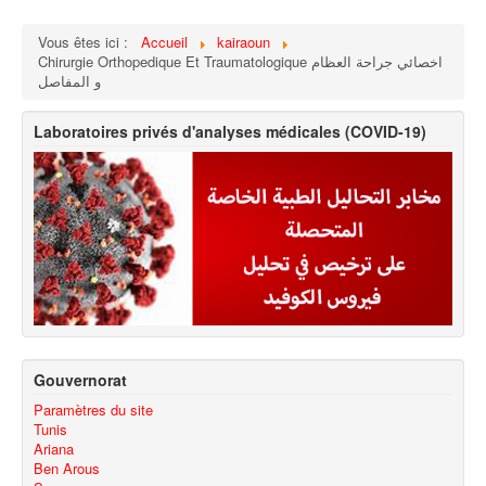
Vous êtes ici :
Accueil
kairaoun
Chirurgie Orthopedique Et Traumatologique اخصائي جراحة العظام
و المفاصل
Laboratoires privés d'analyses médicales (COVID-19)
Gouvernorat
Paramètres du site
Tunis
Ariana
Ben Arous