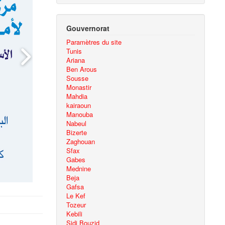
Gouvernorat
Paramètres du site
Tunis
Ariana
Ben Arous
Sousse
Monastir
Mahdia
kairaoun
Manouba
Nabeul
Bizerte
Zaghouan
Sfax
Gabes
Mednine
Beja
Gafsa
Le Kef
Tozeur
Kebili
Sidi Bouzid