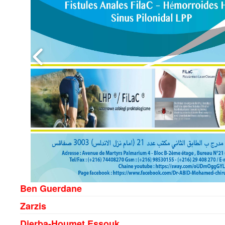
Ben Guerdane
Zarzis
Djerba-Houmet Essouk