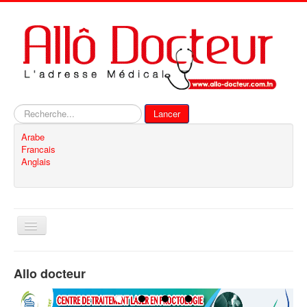
Rechercher
Lancer
Arabe
Francais
Anglais
Basculer
la
navigation
Accueil
Allo docteur
Inscription
Contact