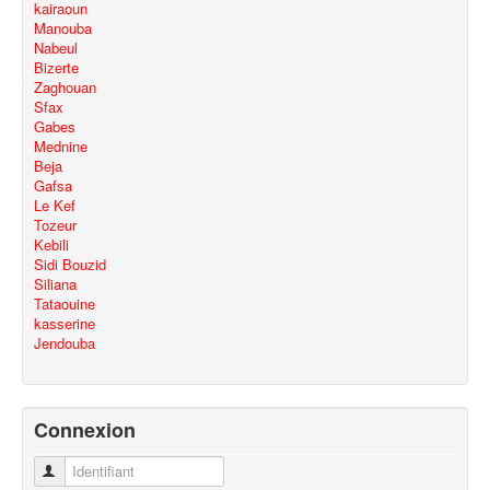
kairaoun
Manouba
Nabeul
Bizerte
Zaghouan
Sfax
Gabes
Mednine
Beja
Gafsa
Le Kef
Tozeur
Kebili
Sidi Bouzid
Siliana
Tataouine
kasserine
Jendouba
Connexion
Identifiant