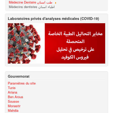
Médecine Dentaire طب اسنان
Médecins dentistes اطباء اسنان
Laboratoires privés d'analyses médicales (COVID-19)
Gouvernorat
Paramètres du site
Tunis
Ariana
Ben Arous
Sousse
Monastir
Mahdia