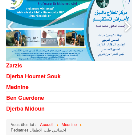
Zarzis
Djerba Houmet Souk
Mednine
Ben Guerdene
Djerba Midoun
Vous êtes ici :
Accueil
Mednine
Pediatries اخصائيي طب الاطفال