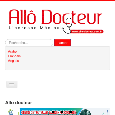
Rechercher
Lancer
Arabe
Francais
Anglais
Basculer
la
navigation
Accueil
Allo docteur
Inscription
Contact