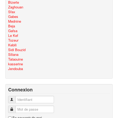
Bizerte
Zaghouan
Sfax
Gabes
Mednine
Beja
Gafsa
Le Kef
Tozeur
Kebili
Sidi Bouzid
Siliana
Tataouine
kasserine
Jendouba
Connexion
Identifiant
Mot de passe
Se souvenir de moi