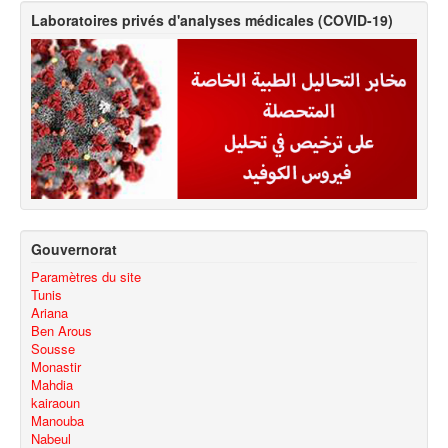
Laboratoires privés d'analyses médicales (COVID-19)
Gouvernorat
Paramètres du site
Tunis
Ariana
Ben Arous
Sousse
Monastir
Mahdia
kairaoun
Manouba
Nabeul