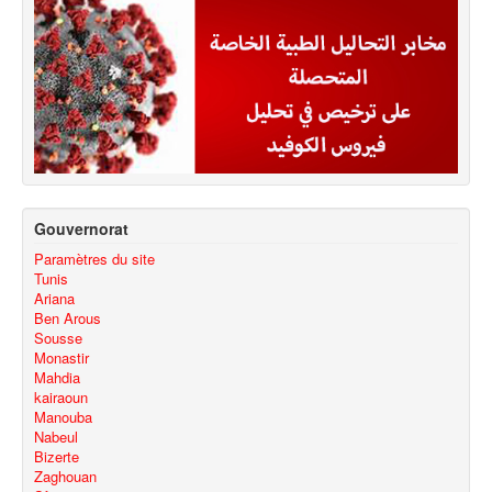
Gouvernorat
Paramètres du site
Tunis
Ariana
Ben Arous
Sousse
Monastir
Mahdia
kairaoun
Manouba
Nabeul
Bizerte
Zaghouan