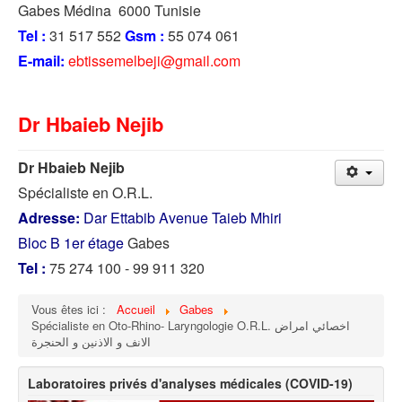
Gabes Médina 6000 Tunisie
Tel :
31 517 552
Gsm :
55 074 061
E-mail:
ebtissemelbeji@gmail.com
Dr Hbaieb Nejib
Dr Hbaieb Nejib
Spécialiste en O.R.L.
Adresse:
Dar Ettabib Avenue Taieb Mhiri
Bloc B 1er étage
Gabes
Tel :
75 274 100 - 99 911 320
Vous êtes ici :
Accueil
Gabes
Spécialiste en Oto-Rhino- Laryngologie O.R.L. اخصائي امراض
الانف و الاذنين و الحنجرة
Laboratoires privés d'analyses médicales (COVID-19)