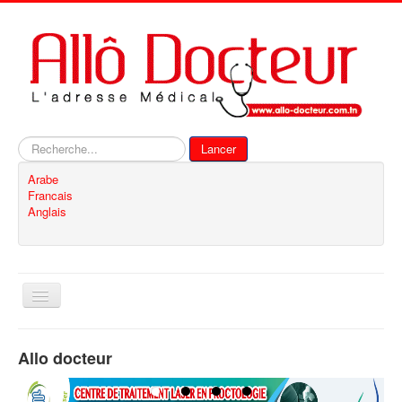
Rechercher
Lancer
Arabe
Francais
Anglais
Basculer
la
navigation
Accueil
Allo docteur
Inscription
Contact