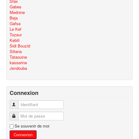
Sfax
Gabes
Mednine
Beja
Gafsa
Le Kef
Tozeur
Kebili
Sidi Bouzid
Siliana
Tataouine
kasserine
Jendouba
Connexion
Identifiant
Mot de passe
Se souvenir de moi
Connexion