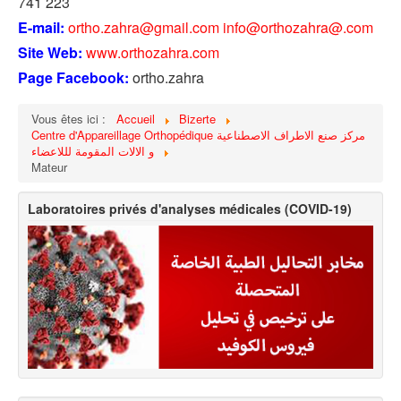
741 223
E-mail:
ortho.zahra@gmail.com
info@orthozahra@.com
Site Web:
www.orthozahra.com
Page Facebook:
ortho.zahra
Vous êtes ici :
Accueil
Bizerte
Centre d'Appareillage Orthopédique مركز صنع الاطراف الاصطناعية
و الالات المقومة لللاعضاء
Mateur
Laboratoires privés d'analyses médicales (COVID-19)