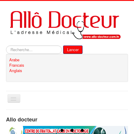
Rechercher
Lancer
Arabe
Francais
Anglais
Basculer
la
navigation
Accueil
Allo docteur
Inscription
Contact