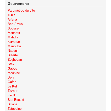
Gouvernorat
Paramètres du site
Tunis
Ariana
Ben Arous
Sousse
Monastir
Mahdia
kairaoun
Manouba
Nabeul
Bizerte
Zaghouan
Sfax
Gabes
Mednine
Beja
Gafsa
Le Kef
Tozeur
Kebili
Sidi Bouzid
Siliana
Tataouine