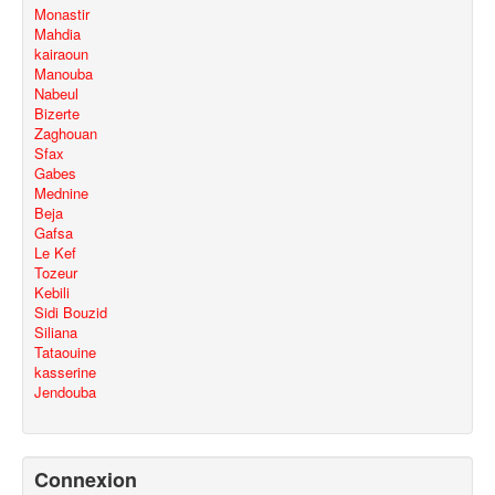
Monastir
Mahdia
kairaoun
Manouba
Nabeul
Bizerte
Zaghouan
Sfax
Gabes
Mednine
Beja
Gafsa
Le Kef
Tozeur
Kebili
Sidi Bouzid
Siliana
Tataouine
kasserine
Jendouba
Connexion