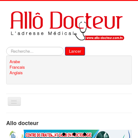
Rechercher
Lancer
Arabe
Francais
Anglais
Basculer
la
navigation
Accueil
Allo docteur
Inscription
Contact