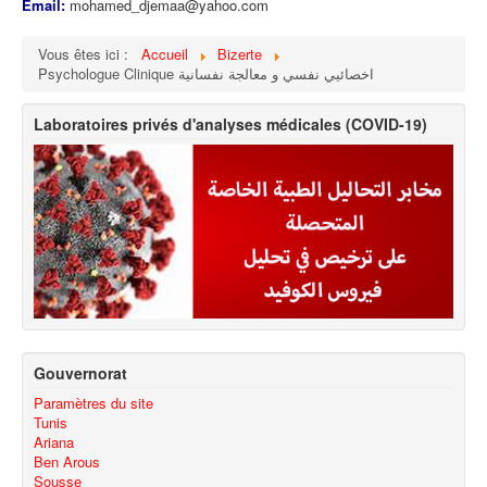
Email:
mohamed_djemaa@yahoo.com
Vous êtes ici :
Accueil
Bizerte
Psychologue Clinique اخصائيي نفسي و معالجة نفسانية
Laboratoires privés d'analyses médicales (COVID-19)
Gouvernorat
Paramètres du site
Tunis
Ariana
Ben Arous
Sousse