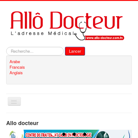
Rechercher
Lancer
Arabe
Francais
Anglais
Basculer
la
navigation
Accueil
Allo docteur
Inscription
Contact