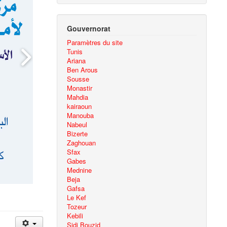
Gouvernorat
Paramètres du site
Tunis
Ariana
Ben Arous
Sousse
Monastir
Mahdia
kairaoun
Manouba
Nabeul
Bizerte
Zaghouan
Sfax
Gabes
Mednine
Beja
Gafsa
Le Kef
Tozeur
Kebili
Sidi Bouzid