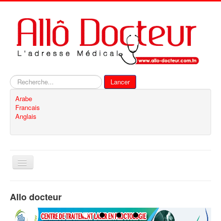
Rechercher
Lancer
Arabe
Francais
Anglais
Basculer
la
navigation
Accueil
Allo docteur
Inscription
Contact