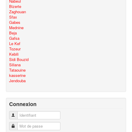
Nabeul
Bizerte
Zaghouan
Sfax
Gabes
Mednine
Beja
Gafsa
Le Kef
Tozeur
Kebili
Sidi Bouzid
Siliana
Tataouine
kasserine
Jendouba
Connexion
Identifiant
Mot de passe