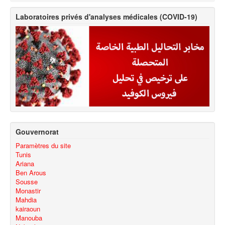
Laboratoires privés d'analyses médicales (COVID-19)
Gouvernorat
Paramètres du site
Tunis
Ariana
Ben Arous
Sousse
Monastir
Mahdia
kairaoun
Manouba