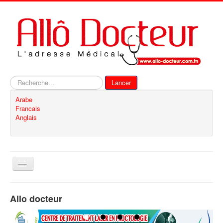
Rechercher
Lancer
Arabe
Francais
Anglais
Basculer
la
navigation
Accueil
Allo docteur
Inscription
Contact