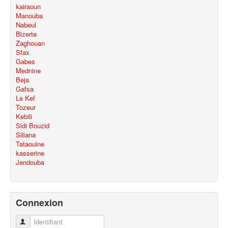
kairaoun
Manouba
Nabeul
Bizerte
Zaghouan
Sfax
Gabes
Mednine
Beja
Gafsa
Le Kef
Tozeur
Kebili
Sidi Bouzid
Siliana
Tataouine
kasserine
Jendouba
Connexion
Identifiant