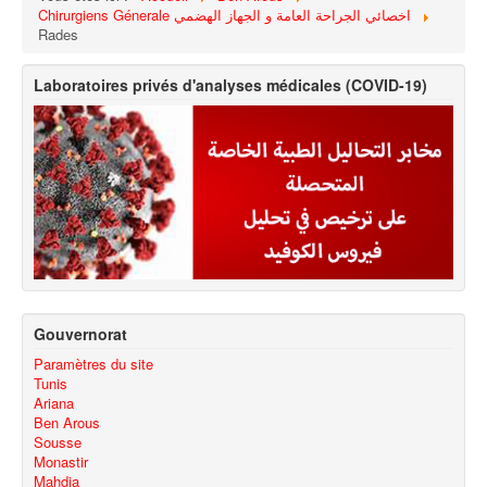
Chirurgiens Génerale اخصائي الجراحة العامة و الجهاز الهضمي
Rades
Laboratoires privés d'analyses médicales (COVID-19)
Gouvernorat
Paramètres du site
Tunis
Ariana
Ben Arous
Sousse
Monastir
Mahdia