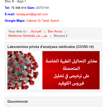
Bloc B - Appt.1
Tel:
79 398 919
Gsm:
23737161
E-mail:
tariqayash@gmail.com
Google Maps:
Cabinet Dr Tarek Ayech
Vous êtes ici :
Accueil
Ben Arous
Médecine Générale طب عام
Mourouj 2
Laboratoires privés d'analyses médicales (COVID-19)
Gouvernorat