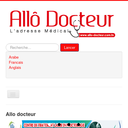
Rechercher
Lancer
Arabe
Francais
Anglais
Basculer
la
navigation
Accueil
Allo docteur
Inscription
Contact