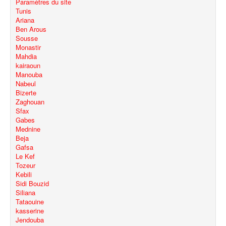
Paramètres du site
Tunis
Ariana
Ben Arous
Sousse
Monastir
Mahdia
kairaoun
Manouba
Nabeul
Bizerte
Zaghouan
Sfax
Gabes
Mednine
Beja
Gafsa
Le Kef
Tozeur
Kebili
Sidi Bouzid
Siliana
Tataouine
kasserine
Jendouba