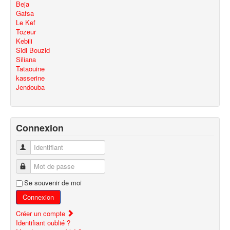
Beja
Gafsa
Le Kef
Tozeur
Kebili
Sidi Bouzid
Siliana
Tataouine
kasserine
Jendouba
Connexion
Identifiant
Mot de passe
Se souvenir de moi
Connexion
Créer un compte
Identifiant oublié ?