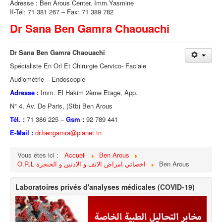
Adresse : Ben Arous Center, Imm.Yasmine
II-Tél: 71 381 267 – Fax: 71 389 782
Dr Sana Ben Gamra Chaouachi
Dr Sana Ben Gamra Chaouachi
Spécialiste En Orl Et Chirurgie Cervico- Faciale
Audiométrie – Endoscopie
Adresse :
Imm. El Hakim 2ème Etage, App.
N° 4, Av. De Paris, (Stb) Ben Arous
Tél. :
71 386 225 –
Gsm :
92 789 441
E-Mail :
dr.bengamra@planet.tn
Vous êtes ici :
Accueil
Ben Arous
O.R.L اخصائي امراض الانف و الاذنين و الحنجرة
Ben Arous
Laboratoires privés d'analyses médicales (COVID-19)