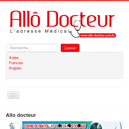
Rechercher
Lancer
Arabe
Francais
Anglais
Basculer
la
navigation
Accueil
Allo docteur
Inscription
Contact