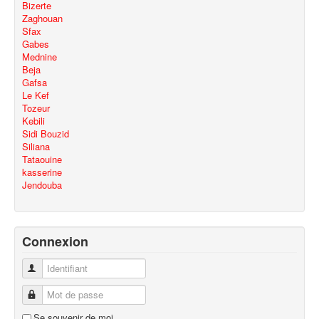
Bizerte
Zaghouan
Sfax
Gabes
Mednine
Beja
Gafsa
Le Kef
Tozeur
Kebili
Sidi Bouzid
Siliana
Tataouine
kasserine
Jendouba
Connexion
Identifiant
Mot de passe
Se souvenir de moi