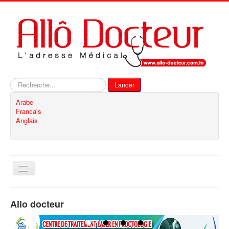
Rechercher
Lancer
Arabe
Francais
Anglais
Basculer
la
navigation
Accueil
Allo docteur
Inscription
Contact