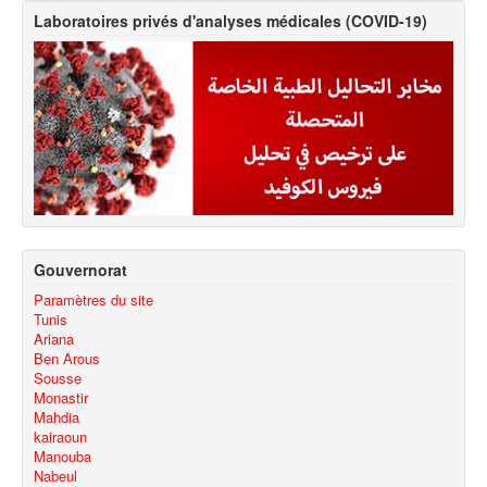
Laboratoires privés d'analyses médicales (COVID-19)
Gouvernorat
Paramètres du site
Tunis
Ariana
Ben Arous
Sousse
Monastir
Mahdia
kairaoun
Manouba
Nabeul