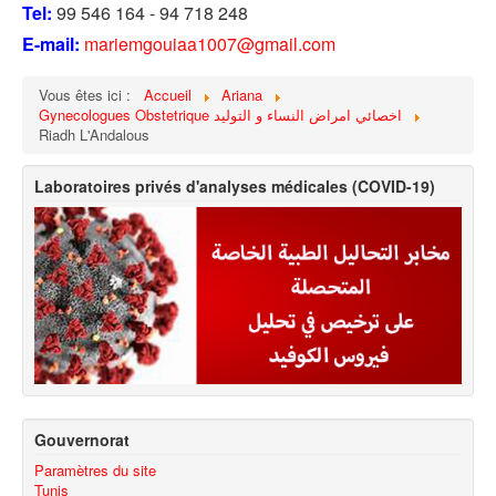
Tel:
99 546 164 - 94 718 248
E-mail:
mariemgouiaa1007@gmail.com
Vous êtes ici :
Accueil
Ariana
Gynecologues Obstetrique اخصائي امراض النساء و التوليد
Riadh L'Andalous
Laboratoires privés d'analyses médicales (COVID-19)
Gouvernorat
Paramètres du site
Tunis