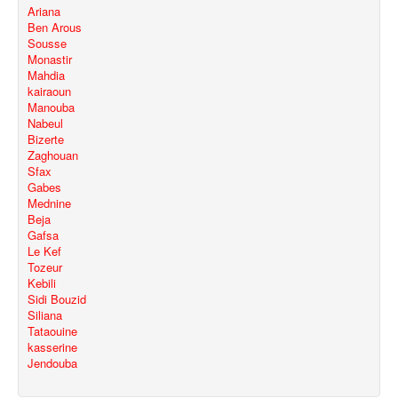
Ariana
Ben Arous
Sousse
Monastir
Mahdia
kairaoun
Manouba
Nabeul
Bizerte
Zaghouan
Sfax
Gabes
Mednine
Beja
Gafsa
Le Kef
Tozeur
Kebili
Sidi Bouzid
Siliana
Tataouine
kasserine
Jendouba