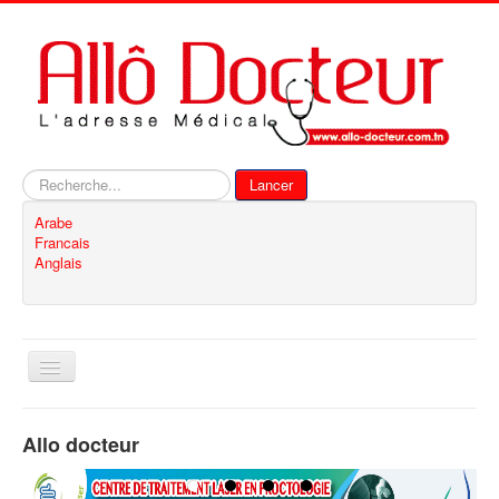
Rechercher
Lancer
Arabe
Francais
Anglais
Basculer
la
navigation
Accueil
Allo docteur
Inscription
Contact