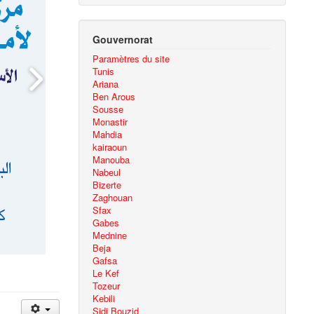
Gouvernorat
Paramètres du site
Tunis
Ariana
Ben Arous
Sousse
Monastir
Mahdia
kairaoun
Manouba
Nabeul
Bizerte
Zaghouan
Sfax
Gabes
Mednine
Beja
Gafsa
Le Kef
Tozeur
Kebili
Sidi Bouzid