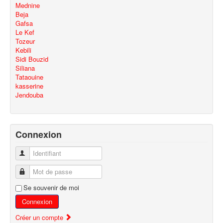
Mednine
Beja
Gafsa
Le Kef
Tozeur
Kebili
Sidi Bouzid
Siliana
Tataouine
kasserine
Jendouba
Connexion
Identifiant
Mot de passe
Se souvenir de moi
Connexion
Créer un compte