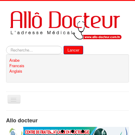
Rechercher
Lancer
Arabe
Francais
Anglais
Basculer
la
navigation
Accueil
Allo docteur
Inscription
Contact