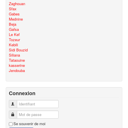
Zaghouan
Sfax
Gabes
Mednine
Beja
Gafsa
Le Kef
Tozeur
Kebili
Sidi Bouzid
Siliana
Tataouine
kasserine
Jendouba
Connexion
Identifiant
Mot de passe
Se souvenir de moi