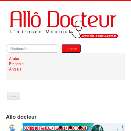
Rechercher
Lancer
Arabe
Francais
Anglais
Basculer
la
navigation
Accueil
Allo docteur
Inscription
Contact