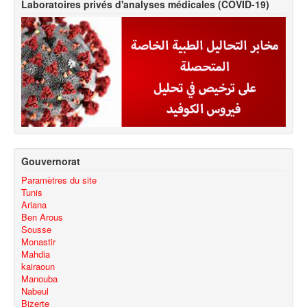
Laboratoires privés d'analyses médicales (COVID-19)
Gouvernorat
Paramètres du site
Tunis
Ariana
Ben Arous
Sousse
Monastir
Mahdia
kairaoun
Manouba
Nabeul
Bizerte