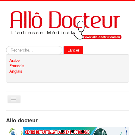
Rechercher
Lancer
Arabe
Francais
Anglais
Basculer
la
navigation
Accueil
Allo docteur
Inscription
Contact