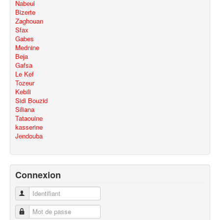
Nabeul
Bizerte
Zaghouan
Sfax
Gabes
Mednine
Beja
Gafsa
Le Kef
Tozeur
Kebili
Sidi Bouzid
Siliana
Tataouine
kasserine
Jendouba
Connexion
Identifiant
Mot de passe