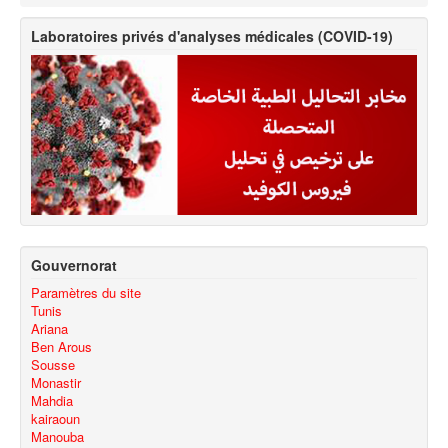
Laboratoires privés d'analyses médicales (COVID-19)
Gouvernorat
Paramètres du site
Tunis
Ariana
Ben Arous
Sousse
Monastir
Mahdia
kairaoun
Manouba