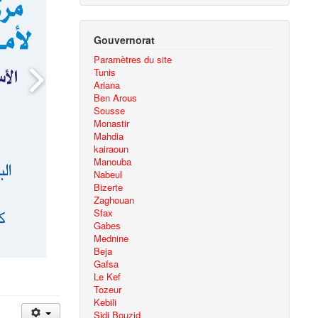
Gouvernorat
Paramètres du site
Tunis
Ariana
Ben Arous
Sousse
Monastir
Mahdia
kairaoun
Manouba
Nabeul
Bizerte
Zaghouan
Sfax
Gabes
Mednine
Beja
Gafsa
Le Kef
Tozeur
Kebili
Sidi Bouzid