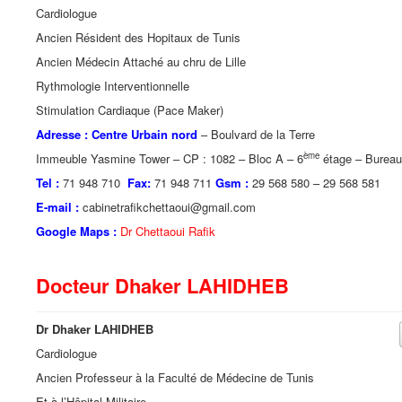
Cardiologue
Ancien Résident des Hopitaux de Tunis
Ancien Médecin Attaché au chru de Lille
Rythmologie Interventionnelle
Stimulation Cardiaque (Pace Maker)
Adresse : Centre Urbain nord
– Boulvard de la Terre
ème
Immeuble Yasmine Tower – CP : 1082 – Bloc A – 6
étage – Bureau
Tel :
71 948 710
Fax:
71 948 711
Gsm :
29 568 580 – 29 568 581
E-mail :
cabinetrafikchettaoui@gmail.com
Google Maps :
Dr Chettaoui Rafik
Docteur Dhaker LAHIDHEB
Dr Dhaker LAHIDHEB
Cardiologue
Ancien Professeur à la Faculté de Médecine de Tunis
Et à l’Hôpital Militaire