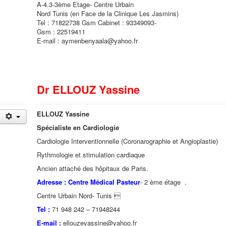
A-4.3-3ème Etage- Centre Urbain
Nord Tunis (en Face de la Clinique Les Jasmins)
Tel : 71822738 Gsm Cabinet : 93349093-
Gsm : 22519411
E-mail : aymenbenyaala@yahoo.fr
Dr ELLOUZ Yassine
ELLOUZ Yassine
Spécialiste en Cardiologie
Cardiologie Interventionnelle (Coronarographie et Angioplastie)
Rythmologie et stimulation cardiaque
Ancien attaché des hôpitaux de Paris.
Adresse : Centre Médical Pasteur
- 2 ème étage .
Centre Urbain Nord- Tunis 
Tel :
71 948 242 – 71948244
E-mail :
ellouzeyassine@yahoo.fr