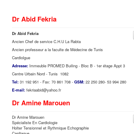
Dr Abid Fekria
Dr Abid Fekria
Ancien Chef de service C.H.U La Rabta
Ancien professeur a la faculte de Médecine de Tunis
Cardiolgue
Adresse:
Immeuble PROMED Builing - Bloc B - 1er étage Appt 3
Centre Urbain Nord - Tunis 1082
Tel:
31 192 951 - Fax: 70 861 708 -
GSM:
22 250 280- 53 994 280
E-mail:
fekriaabid@yahoo.fr
Dr Amine Marouen
Dr Amine Marouen
Spécialiste En Cardiologie
Holter Tensionnel et Rythmique Echographie
Cardiaque