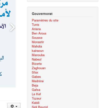
Gouvernorat
Paramètres du site
Tunis
Ariana
Ben Arous
Sousse
Monastir
Mahdia
kairaoun
Manouba
Nabeul
Bizerte
Zaghouan
Sfax
Gabes
Mednine
Beja
Gafsa
Le Kef
Tozeur
Kebili
Sidi Bouzid