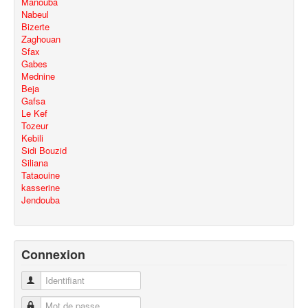
Manouba
Nabeul
Bizerte
Zaghouan
Sfax
Gabes
Mednine
Beja
Gafsa
Le Kef
Tozeur
Kebili
Sidi Bouzid
Siliana
Tataouine
kasserine
Jendouba
Connexion
Identifiant
Mot de passe