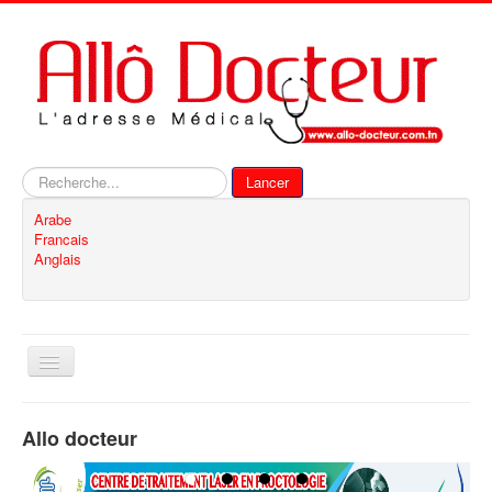
Rechercher
Lancer
Arabe
Francais
Anglais
Basculer
la
navigation
Accueil
Allo docteur
Inscription
Contact