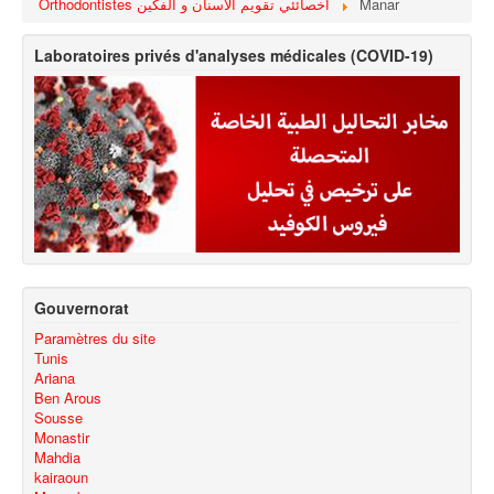
Orthodontistes اخصائئي تقويم الاسنان و الفكين
Manar
Laboratoires privés d'analyses médicales (COVID-19)
Gouvernorat
Paramètres du site
Tunis
Ariana
Ben Arous
Sousse
Monastir
Mahdia
kairaoun