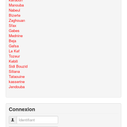
Manouba
Nabeul
Bizerte
Zaghouan
Sfax
Gabes
Mednine
Beja
Gafsa
Le Kef
Tozeur
Kebili
Sidi Bouzid
Siliana
Tataouine
kasserine
Jendouba
Connexion
Identifiant