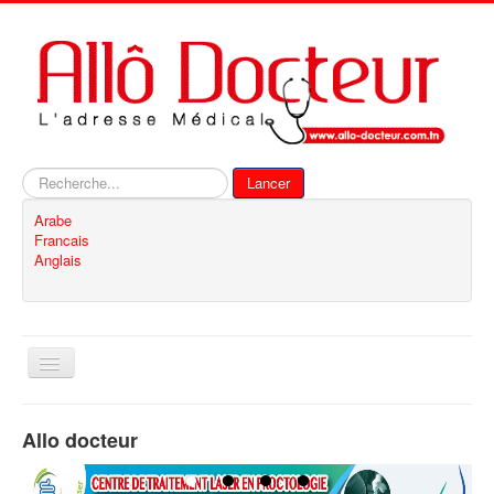
Rechercher
Lancer
Arabe
Francais
Anglais
Basculer
la
navigation
Accueil
Allo docteur
Inscription
Contact