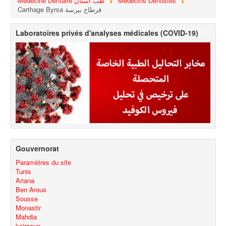
Médecine Dentaire طب اسنان
Médecins Dentistes
Carthage Byrsa قرطاج بيرسة
Laboratoires privés d'analyses médicales (COVID-19)
Gouvernorat
Paramètres du site
Tunis
Ariana
Ben Arous
Sousse
Monastir
Mahdia
kairaoun