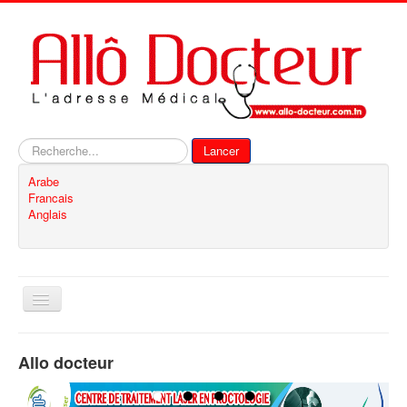
Rechercher
Lancer
Arabe
Francais
Anglais
Basculer
la
navigation
Accueil
Allo docteur
Inscription
Contact