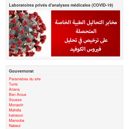
Laboratoires privés d'analyses médicales (COVID-19)
Gouvernorat
Paramètres du site
Tunis
Ariana
Ben Arous
Sousse
Monastir
Mahdia
kairaoun
Manouba
Nabeul