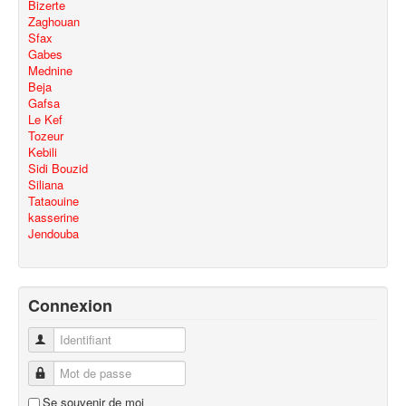
Bizerte
Zaghouan
Sfax
Gabes
Mednine
Beja
Gafsa
Le Kef
Tozeur
Kebili
Sidi Bouzid
Siliana
Tataouine
kasserine
Jendouba
Connexion
Identifiant
Mot de passe
Se souvenir de moi