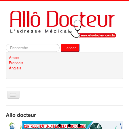
Rechercher
Lancer
Arabe
Francais
Anglais
Basculer
la
navigation
Accueil
Allo docteur
Inscription
Contact