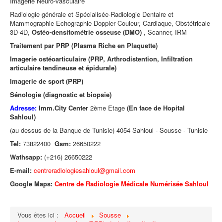
Imagerie Neuro-vasculaire
Radiologie générale et Spécialisée-Radiologie Dentaire et
Mammographie Echographie Doppler Couleur, Cardiaque, Obstétricale
3D-4D,
Ostéo-densitométrie osseuse (DMO)
, Scanner, IRM
Traitement par PRP (Plasma Riche en Plaquette)
Imagerie ostéoarticulaire (PRP, Arthrodistention, Infiltration
articulaire tendineuse et épidurale)
Imagerie de sport (PRP)
Sénologie (diagnostic et biopsie)
Adresse:
Imm.City Center
2ème Etage
(En face de Hopital
Sahloul)
(au dessus de la Banque de Tunisie) 4054 Sahloul - Sousse - Tunisie
Tel:
73822400
Gsm:
26650222
Wathsapp:
(+216) 26650222
E-mail:
centreradiologiesahloul@gmail.com
Google Maps:
Centre de Radiologie Médicale Numérisée Sahloul
Vous êtes ici :
Accueil
Sousse