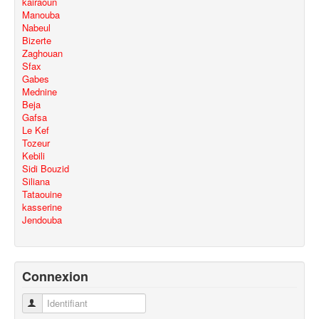
kairaoun
Manouba
Nabeul
Bizerte
Zaghouan
Sfax
Gabes
Mednine
Beja
Gafsa
Le Kef
Tozeur
Kebili
Sidi Bouzid
Siliana
Tataouine
kasserine
Jendouba
Connexion
Identifiant