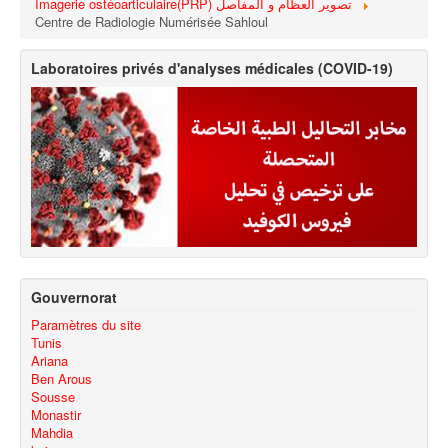
Imagerie ostéoarticulaire(PRP) تصوير العظام و المفاصل
Centre de Radiologie Numérisée Sahloul
Laboratoires privés d'analyses médicales (COVID-19)
Gouvernorat
Paramètres du site
Tunis
Ariana
Ben Arous
Sousse
Monastir
Mahdia