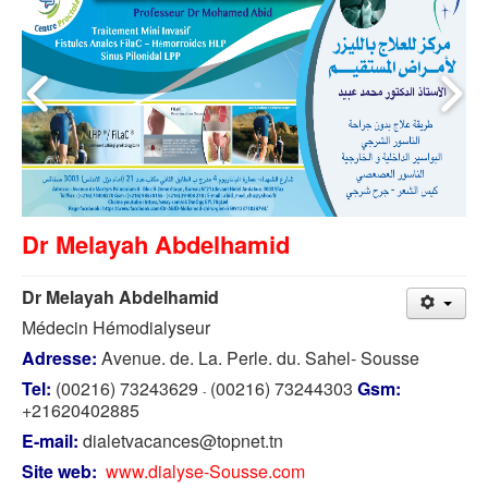
Dr Melayah Abdelhamid
Dr Melayah Abdelhamid
Médecin Hémodialyseur
Adresse:
Avenue. de. La. Perle. du. Sahel- Sousse
Tel:
(00216) 73243629
(00216) 73244303
Gsm:
-
+21620402885
E-mail:
dialetvacances@topnet.tn
Site web:
www.dialyse-Sousse.com