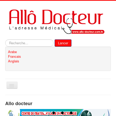
Rechercher
Lancer
Arabe
Francais
Anglais
Basculer
la
navigation
Accueil
Allo docteur
Inscription
Contact