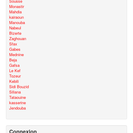
Sousse
Monastir
Mahdia
kairaoun
Manouba
Nabeul
Bizerte
Zaghouan
Sfax
Gabes
Mednine
Beja
Gafsa
Le Kef
Tozeur
Kebili
Sidi Bouzid
Siliana
Tataouine
kasserine
Jendouba
Connexion