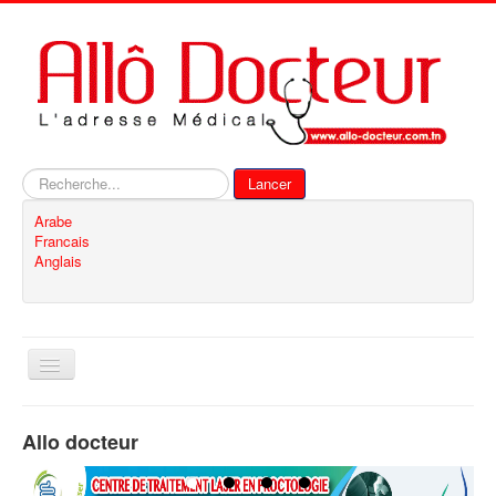
Rechercher
Lancer
Arabe
Francais
Anglais
Basculer
la
navigation
Accueil
Allo docteur
Inscription
Contact