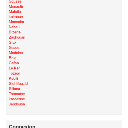
Sousse
Monastir
Mahdia
kairaoun
Manouba
Nabeul
Bizerte
Zaghouan
Sfax
Gabes
Mednine
Beja
Gafsa
Le Kef
Tozeur
Kebili
Sidi Bouzid
Siliana
Tataouine
kasserine
Jendouba
Connexion