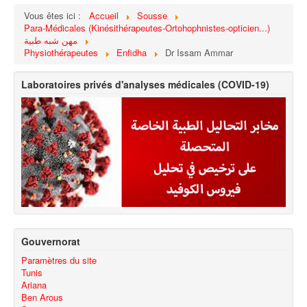
Vous êtes ici :
Accueil
Sousse
Para-Médicales (Kinésithérapeutes-Ortohophnistes-opticien...)
مهن شبه طبية
Physiothérapeutes
Enfidha
Dr Issam Ammar
Laboratoires privés d'analyses médicales (COVID-19)
Gouvernorat
Paramètres du site
Tunis
Ariana
Ben Arous