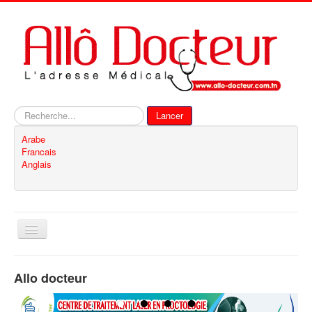
Rechercher
Lancer
Arabe
Francais
Anglais
Basculer
la
navigation
Accueil
Allo docteur
Inscription
Contact