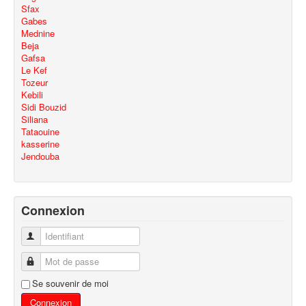
Sfax
Gabes
Mednine
Beja
Gafsa
Le Kef
Tozeur
Kebili
Sidi Bouzid
Siliana
Tataouine
kasserine
Jendouba
Connexion
Identifiant
Mot de passe
Se souvenir de moi
Connexion