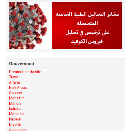
Gouvernorat
Paramètres du site
Tunis
Ariana
Ben Arous
Sousse
Monastir
Mahdia
kairaoun
Manouba
Nabeul
Bizerte
Zaghouan