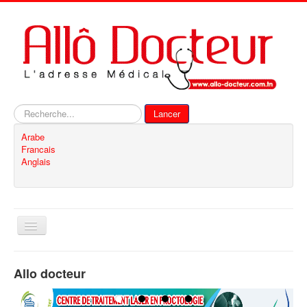
Rechercher
Lancer
Arabe
Francais
Anglais
Basculer
la
navigation
Accueil
Allo docteur
Inscription
Contact