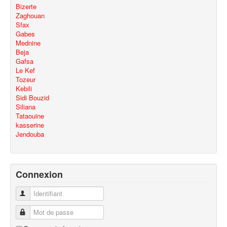
Bizerte
Zaghouan
Sfax
Gabes
Mednine
Beja
Gafsa
Le Kef
Tozeur
Kebili
Sidi Bouzid
Siliana
Tataouine
kasserine
Jendouba
Connexion
Identifiant
Mot de passe