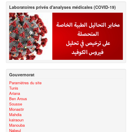
Laboratoires privés d'analyses médicales (COVID-19)
Gouvernorat
Paramètres du site
Tunis
Ariana
Ben Arous
Sousse
Monastir
Mahdia
kairaoun
Manouba
Nabeul