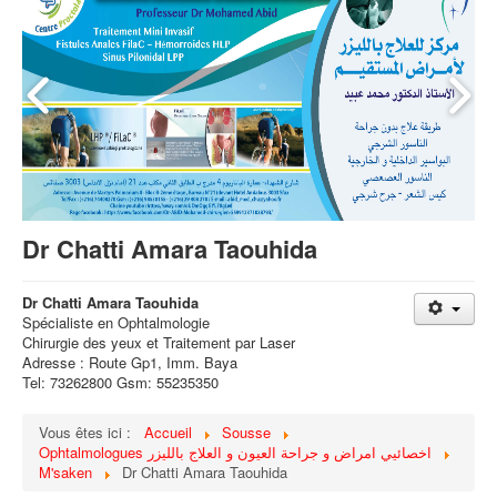
Dr Chatti Amara Taouhida
Dr Chatti Amara Taouhida
Spécialiste en Ophtalmologie
Chirurgie des yeux et Traitement par Laser
Adresse : Route Gp1, Imm. Baya
Tel: 73262800 Gsm: 55235350
Vous êtes ici :
Accueil
Sousse
Ophtalmologues اخصائيي امراض و جراحة العيون و العلاج بالليزر
M'saken
Dr Chatti Amara Taouhida